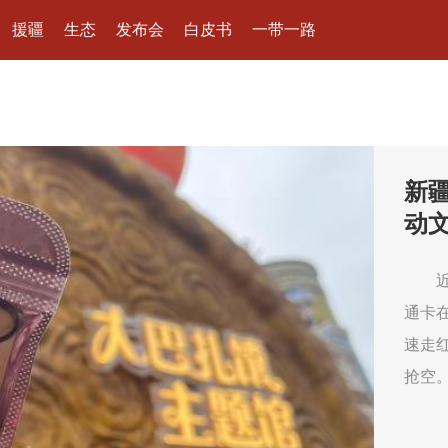
援疆
生态
发布会
白皮书
一带一路
从“
新疆
看“
动
区，
通卡
为越
速走
也热
抢空
深处