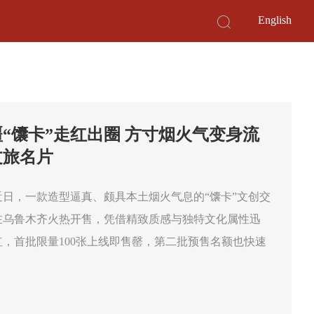
English
看风景”到“读文化”——透过新疆
“馕卡”走红出圈 方寸烟火气变身流
访古游”升温
文旅名片
除了喀纳斯、那拉提、赛里木湖等新疆知名自然风光景
近日，一款造型逼真、颇具本土烟火气息的“馕卡”文创交
交河故城、高昌故城、克孜尔千佛洞等文化遗迹，正成
在乌鲁木齐火热开售，凭借精致质感与独特文化属性迅
来越多人行程单上的选项。人们不仅陶醉于壮美山河，
红，首批限量100张上线即售罄，第二批预售名额也快速
衷于“读文化”——走进故城废墟，在壁画前凝视，去戈壁
。
寻访丝路遗迹……