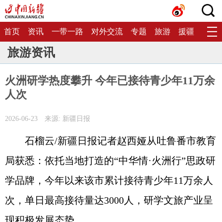
首页
资讯
一带一路
对外交流
专题
旅游
援疆
生态
旅游资讯
火洲研学热度攀升 今年已接待青少年11万余
人次
2026-06-23
来源: 新疆日报
石榴云/新疆日报记者赵西娅从吐鲁番市教育
局获悉：依托当地打造的“中华情·火洲行”思政研
学品牌，今年以来该市累计接待青少年11万余人
次，单日最高接待量达3000人，研学文旅产业呈
现积极发展态势。