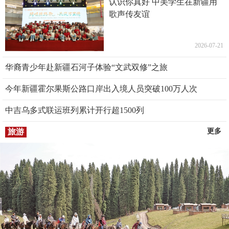
认识你真好 中美学生在新疆用
歌声传友谊
2026-07-21
华裔青少年赴新疆石河子体验“文武双修”之旅
今年新疆霍尔果斯公路口岸出入境人员突破100万人次
中吉乌多式联运班列累计开行超1500列
旅游
更多