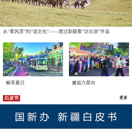
从“看风景”到“读文化”——透过新疆看“访古游”升温
畅享夏日
邂逅六星街
白皮书
更多