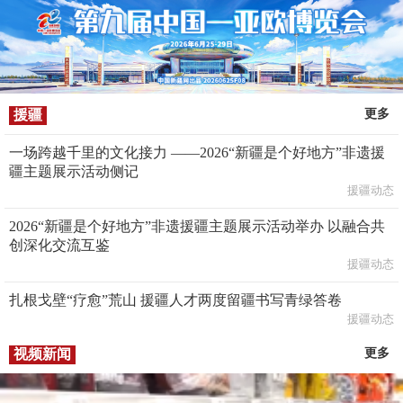
援疆
更多
一场跨越千里的文化接力 ——2026“新疆是个好地方”非遗援
疆主题展示活动侧记
援疆动态
2026“新疆是个好地方”非遗援疆主题展示活动举办 以融合共
创深化交流互鉴
援疆动态
扎根戈壁“疗愈”荒山 援疆人才两度留疆书写青绿答卷
援疆动态
视频新闻
更多