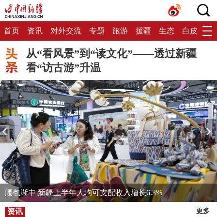
首页
资讯
对外交流
专题
旅游
援疆
生态
白皮书
从“看风景”到“读文化”——透过新疆
看“访古游”升温
腰包渐丰 新疆上半年人均可支配收入增长6.3%
资讯
更多