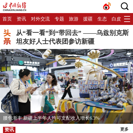
首页
资讯
对外交流
专题
旅游
援疆
生态
白皮书
从“看一看”到“带回去” ——乌兹别克斯
坦友好人士代表团参访新疆
腰包渐丰 新疆上半年人均可支配收入增长6.3%
资讯
更多