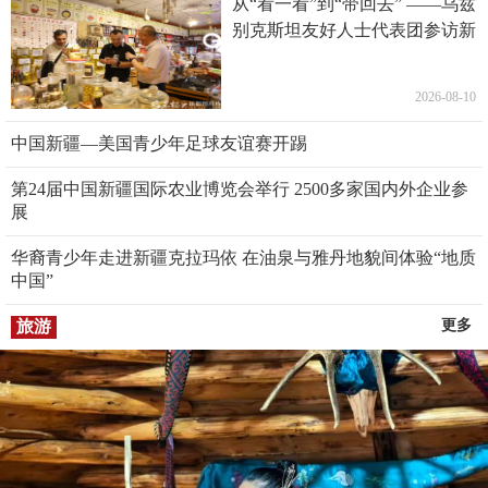
从“看一看”到“带回去” ——乌兹
别克斯坦友好人士代表团参访新
疆
2026-08-10
中国新疆—美国青少年足球友谊赛开踢
第24届中国新疆国际农业博览会举行 2500多家国内外企业参
展
华裔青少年走进新疆克拉玛依 在油泉与雅丹地貌间体验“地质
中国”
旅游
更多