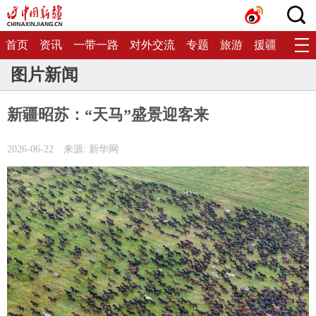
首页
资讯
一带一路
对外交流
专题
旅游
援疆
生态
图片新闻
新疆昭苏：“天马”盛景迎客来
2026-06-22
来源: 新华网