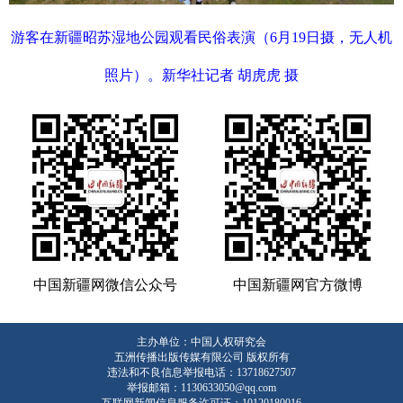
游客在新疆昭苏湿地公园观看民俗表演（6月19日摄，无人机
照片）。新华社记者 胡虎虎 摄
中国新疆网微信公众号
中国新疆网官方微博
主办单位：中国人权研究会
五洲传播出版传媒有限公司 版权所有
违法和不良信息举报电话：13718627507
举报邮箱：1130633050@qq.com