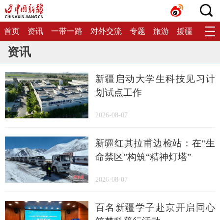
首页
资讯
一带一路
对外交流
专题
旅游
援疆
生态
资讯
新疆启动大学生科技见习计
划试点工作
2026-08-07
新疆红其拉甫边检站：在“生
命禁区”构筑“精神灯塔”
2026-08-07
百名新疆学子赴京开启同心