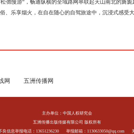
”到“松弛慢游”，畅通纵横的全域路网串联起天山南北的
俗、乐享烟火，在自在随心的自驾旅途中，沉浸式感受
线网
五洲传播网
主办单位：中国人权研究会
五洲传播出版传媒有限公司 版权所有
良信息举报电话：13651236230
举报邮箱：1130633050@qq.com