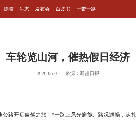
援疆
生态
发布会
白皮书
一带一路
车轮览山河，催热假日经济
2026-06-01
来源：新疆日报
高速公路开启自驾之旅。“一路上风光旖旎、路况通畅，从