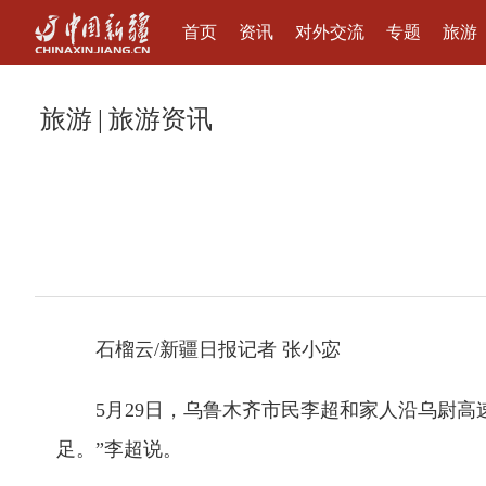
首页
资讯
对外交流
专题
旅游
旅游
|
旅游资讯
石榴云/新疆日报记者 张小宓
5月29日，乌鲁木齐市民李超和家人沿乌尉
足。”李超说。