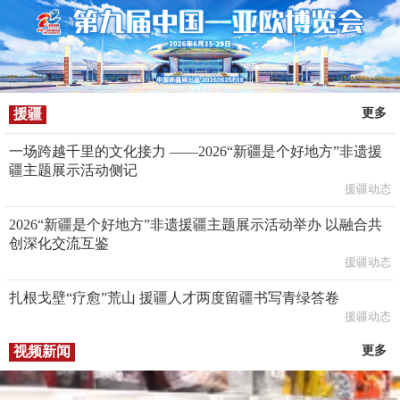
援疆
更多
一场跨越千里的文化接力 ——2026“新疆是个好地方”非遗援
疆主题展示活动侧记
援疆动态
2026“新疆是个好地方”非遗援疆主题展示活动举办 以融合共
创深化交流互鉴
援疆动态
扎根戈壁“疗愈”荒山 援疆人才两度留疆书写青绿答卷
援疆动态
视频新闻
更多