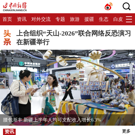
首页
资讯
对外交流
专题
旅游
援疆
生态
白皮书
上合组织“天山-2026”联合网络反恐演习
在新疆举行
腰包渐丰 新疆上半年人均可支配收入增长6.3%
资讯
更多