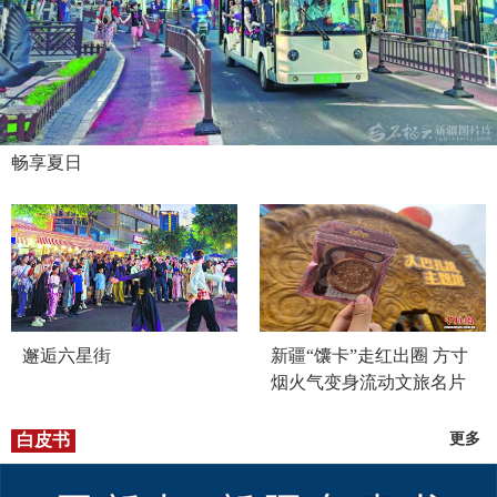
畅享夏日
邂逅六星街
新疆“馕卡”走红出圈 方寸
烟火气变身流动文旅名片
白皮书
更多