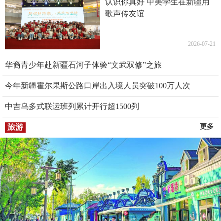
认识你真好 中美学生在新疆用
歌声传友谊
2026-07-21
华裔青少年赴新疆石河子体验“文武双修”之旅
今年新疆霍尔果斯公路口岸出入境人员突破100万人次
中吉乌多式联运班列累计开行超1500列
旅游
更多