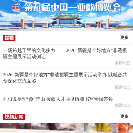
援疆
更多
一场跨越千里的文化接力 ——2026“新疆是个好地方”非遗援
疆主题展示活动侧记
援疆动态
2026“新疆是个好地方”非遗援疆主题展示活动举办 以融合共
创深化交流互鉴
援疆动态
扎根戈壁“疗愈”荒山 援疆人才两度留疆书写青绿答卷
援疆动态
视频新闻
更多