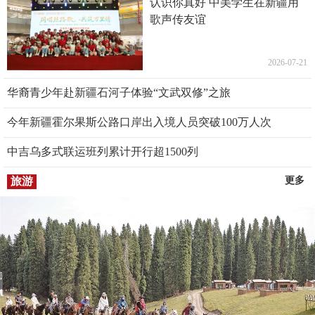
认识你真好 中美学生在新疆用
歌声传友谊
2026-07-21
华裔青少年赴新疆石河子体验“文武双修”之旅
今年新疆霍尔果斯公路口岸出入境人员突破100万人次
中吉乌多式联运班列累计开行超1500列
旅游
更多