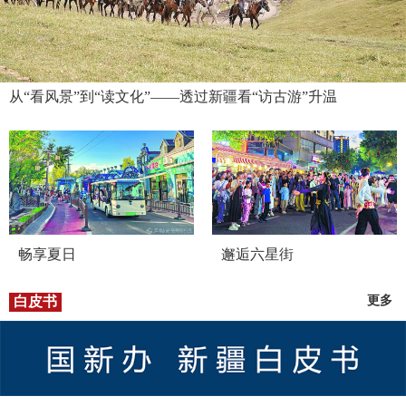
从“看风景”到“读文化”——透过新疆看“访古游”升温
畅享夏日
邂逅六星街
白皮书
更多