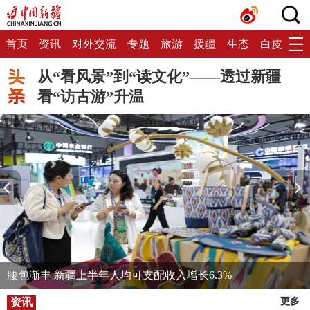
首页
资讯
对外交流
专题
旅游
援疆
生态
白皮书
从“看风景”到“读文化”——透过新疆
看“访古游”升温
腰包渐丰 新疆上半年人均可支配收入增长6.3%
资讯
更多