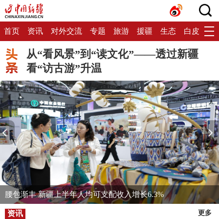
首页
资讯
对外交流
专题
旅游
援疆
生态
白皮书
从“看风景”到“读文化”——透过新疆
看“访古游”升温
腰包渐丰 新疆上半年人均可支配收入增长6.3%
资讯
更多