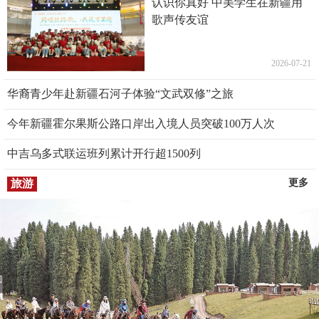
认识你真好 中美学生在新疆用
歌声传友谊
2026-07-21
华裔青少年赴新疆石河子体验“文武双修”之旅
今年新疆霍尔果斯公路口岸出入境人员突破100万人次
中吉乌多式联运班列累计开行超1500列
旅游
更多