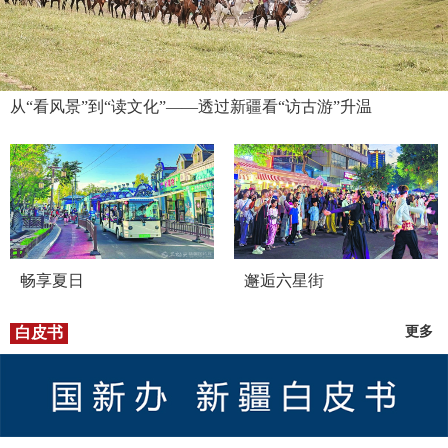
从“看风景”到“读文化”——透过新疆看“访古游”升温
畅享夏日
邂逅六星街
白皮书
更多