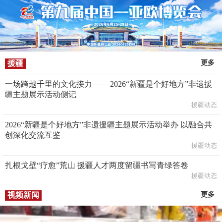
援疆
更多
一场跨越千里的文化接力 ——2026“新疆是个好地方”非遗援
疆主题展示活动侧记
援疆动态
2026“新疆是个好地方”非遗援疆主题展示活动举办 以融合共
创深化交流互鉴
援疆动态
扎根戈壁“疗愈”荒山 援疆人才两度留疆书写青绿答卷
援疆动态
视频新闻
更多