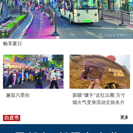
畅享夏日
邂逅六星街
新疆“馕卡”走红出圈 方寸
烟火气变身流动文旅名片
白皮书
更多