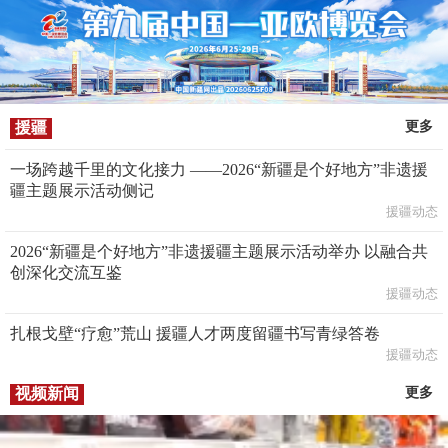
援疆
更多
一场跨越千里的文化接力 ——2026“新疆是个好地方”非遗援
疆主题展示活动侧记
援疆动态
2026“新疆是个好地方”非遗援疆主题展示活动举办 以融合共
创深化交流互鉴
援疆动态
扎根戈壁“疗愈”荒山 援疆人才两度留疆书写青绿答卷
援疆动态
视频新闻
更多