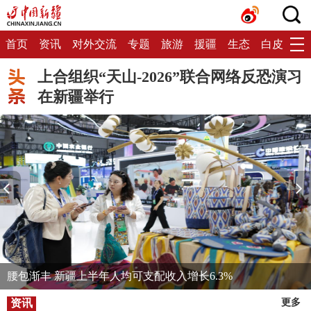
首页
资讯
对外交流
专题
旅游
援疆
生态
白皮书
上合组织“天山-2026”联合网络反恐演习
在新疆举行
腰包渐丰 新疆上半年人均可支配收入增长6.3%
资讯
更多