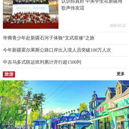
认识你真好 中美学生在新疆用
歌声传友谊
2026-07-21
华裔青少年赴新疆石河子体验“文武双修”之旅
今年新疆霍尔果斯公路口岸出入境人员突破100万人次
中吉乌多式联运班列累计开行超1500列
旅游
更多