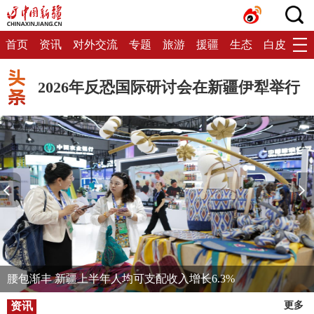
首页
资讯
对外交流
专题
旅游
援疆
生态
白皮书
2026年反恐国际研讨会在新疆伊犁举行
腰包渐丰 新疆上半年人均可支配收入增长6.3%
资讯
更多