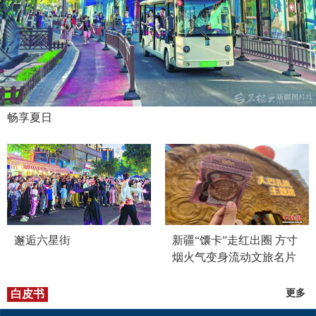
畅享夏日
邂逅六星街
新疆“馕卡”走红出圈 方寸
烟火气变身流动文旅名片
白皮书
更多