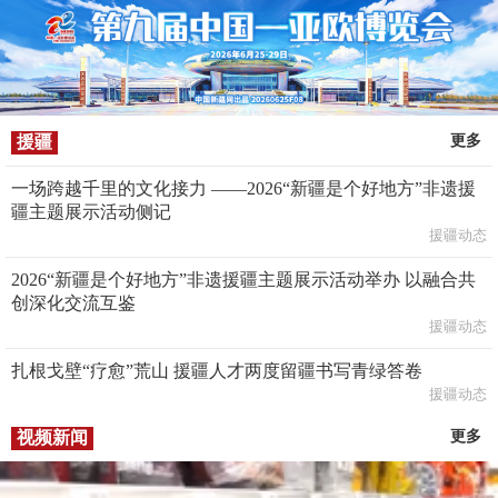
援疆
更多
一场跨越千里的文化接力 ——2026“新疆是个好地方”非遗援
疆主题展示活动侧记
援疆动态
2026“新疆是个好地方”非遗援疆主题展示活动举办 以融合共
创深化交流互鉴
援疆动态
扎根戈壁“疗愈”荒山 援疆人才两度留疆书写青绿答卷
援疆动态
视频新闻
更多