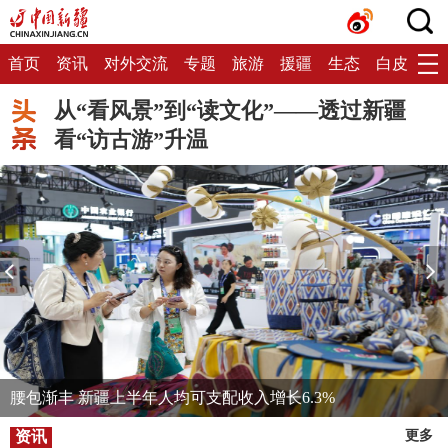
首页
资讯
对外交流
专题
旅游
援疆
生态
白皮书
从“看风景”到“读文化”——透过新疆
看“访古游”升温
腰包渐丰 新疆上半年人均可支配收入增长6.3%
资讯
更多