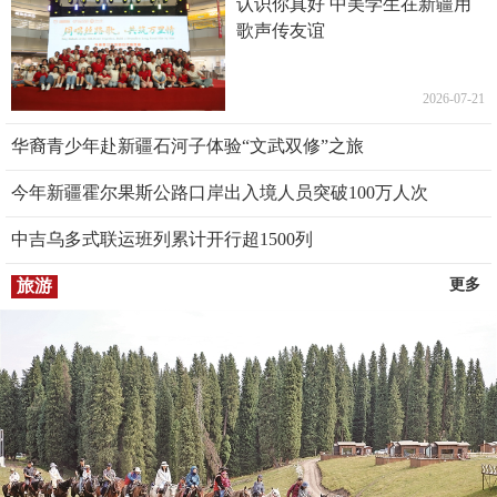
认识你真好 中美学生在新疆用
歌声传友谊
2026-07-21
华裔青少年赴新疆石河子体验“文武双修”之旅
今年新疆霍尔果斯公路口岸出入境人员突破100万人次
中吉乌多式联运班列累计开行超1500列
旅游
更多