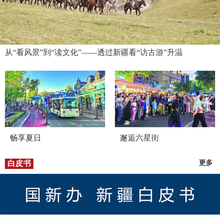
从“看风景”到“读文化”——透过新疆看“访古游”升温
畅享夏日
邂逅六星街
白皮书
更多