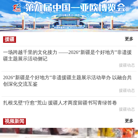
援疆
更多
一场跨越千里的文化接力 ——2026“新疆是个好地方”非遗援
疆主题展示活动侧记
援疆动态
2026“新疆是个好地方”非遗援疆主题展示活动举办 以融合共
创深化交流互鉴
援疆动态
扎根戈壁“疗愈”荒山 援疆人才两度留疆书写青绿答卷
援疆动态
视频新闻
更多