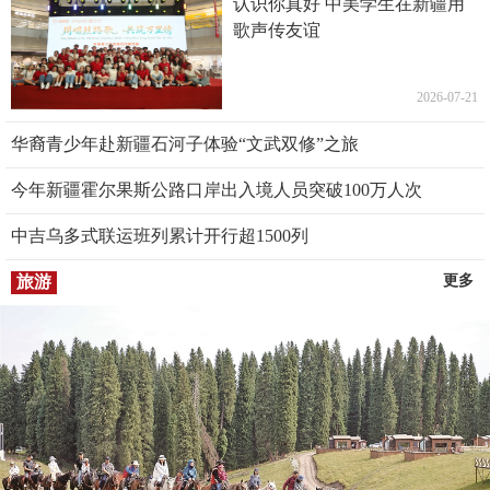
认识你真好 中美学生在新疆用
歌声传友谊
2026-07-21
华裔青少年赴新疆石河子体验“文武双修”之旅
今年新疆霍尔果斯公路口岸出入境人员突破100万人次
中吉乌多式联运班列累计开行超1500列
旅游
更多