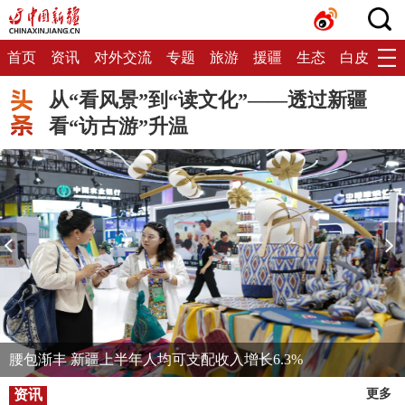
首页
资讯
对外交流
专题
旅游
援疆
生态
白皮书
从“看风景”到“读文化”——透过新疆
看“访古游”升温
腰包渐丰 新疆上半年人均可支配收入增长6.3%
资讯
更多