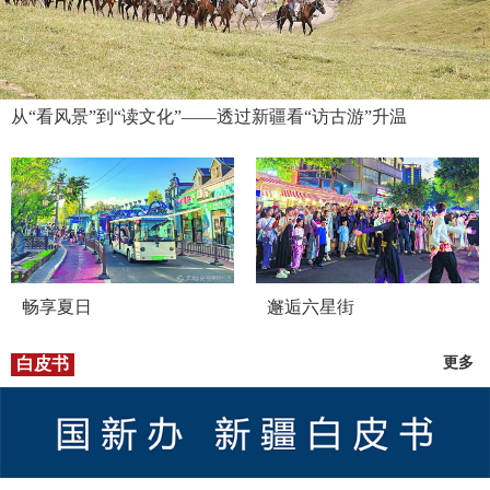
从“看风景”到“读文化”——透过新疆看“访古游”升温
畅享夏日
邂逅六星街
白皮书
更多