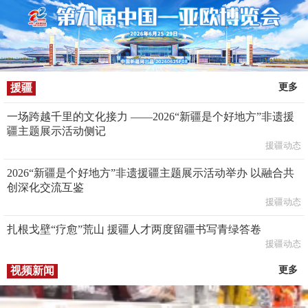
援疆
更多
一场跨越千里的文化接力 ——2026“新疆是个好地方”非遗援
疆主题展示活动侧记
援疆动态
2026“新疆是个好地方”非遗援疆主题展示活动举办 以融合共
创深化交流互鉴
援疆动态
扎根戈壁“疗愈”荒山 援疆人才两度留疆书写青绿答卷
援疆动态
视频新闻
更多