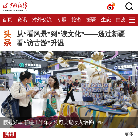
首页
资讯
对外交流
专题
旅游
援疆
生态
白皮书
从“看风景”到“读文化”——透过新疆
看“访古游”升温
腰包渐丰 新疆上半年人均可支配收入增长6.3%
资讯
更多