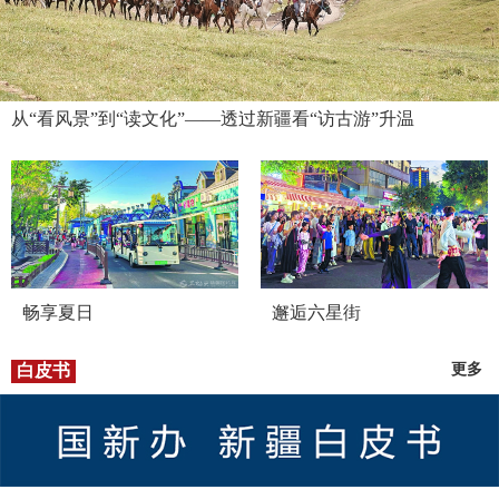
从“看风景”到“读文化”——透过新疆看“访古游”升温
畅享夏日
邂逅六星街
白皮书
更多