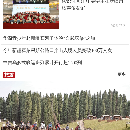
认识你真好 中美学生在新疆用
歌声传友谊
2026-07-21
华裔青少年赴新疆石河子体验“文武双修”之旅
今年新疆霍尔果斯公路口岸出入境人员突破100万人次
中吉乌多式联运班列累计开行超1500列
旅游
更多