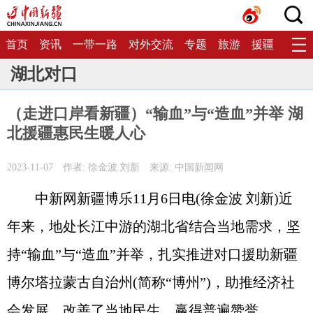
首页
资讯
一带一路
对外交流
专题
旅游
援疆
生态
湖北对口
（走进口岸看新疆）“输血”与“造血”并举 湖
北援疆惠民生暖人心
2023-11-07
作者: 徐金波 刘新
来源: 中国新闻网
中新网新疆博乐11月6日电(徐金波 刘新)近
年来，地处长江中游的湖北省结合当地需求，坚
持“输血”与“造血”并举，扎实推进对口援助新疆
博尔塔拉蒙古自治州(简称“博州”)，助推经济社
会发展，改善了当地民生，赢得普遍赞誉。