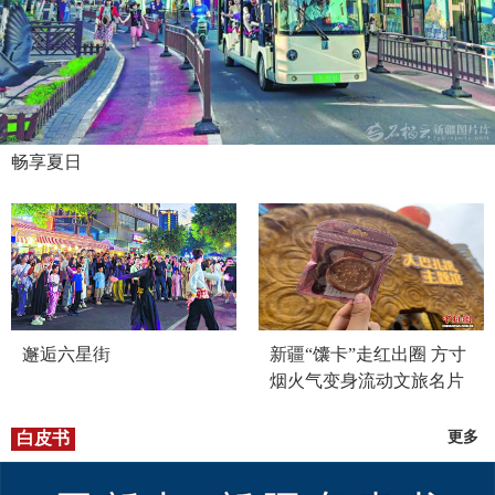
畅享夏日
邂逅六星街
新疆“馕卡”走红出圈 方寸
烟火气变身流动文旅名片
白皮书
更多