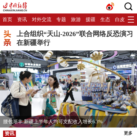
首页
资讯
对外交流
专题
旅游
援疆
生态
白皮书
上合组织“天山-2026”联合网络反恐演习
在新疆举行
腰包渐丰 新疆上半年人均可支配收入增长6.3%
资讯
更多