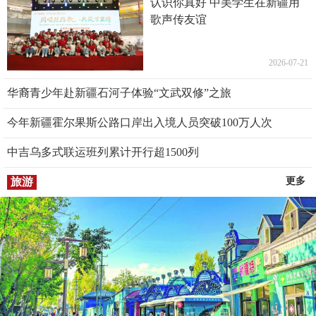
认识你真好 中美学生在新疆用
歌声传友谊
2026-07-21
华裔青少年赴新疆石河子体验“文武双修”之旅
今年新疆霍尔果斯公路口岸出入境人员突破100万人次
中吉乌多式联运班列累计开行超1500列
旅游
更多