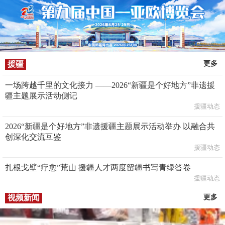
援疆
更多
一场跨越千里的文化接力 ——2026“新疆是个好地方”非遗援
疆主题展示活动侧记
援疆动态
2026“新疆是个好地方”非遗援疆主题展示活动举办 以融合共
创深化交流互鉴
援疆动态
扎根戈壁“疗愈”荒山 援疆人才两度留疆书写青绿答卷
援疆动态
视频新闻
更多