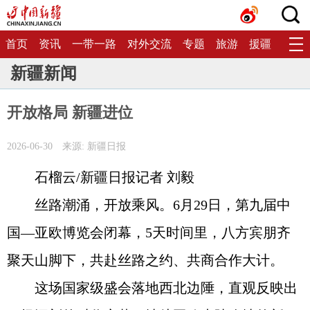
首页
资讯
一带一路
对外交流
专题
旅游
援疆
生态
新疆新闻
开放格局 新疆进位
2026-06-30
来源: 新疆日报
石榴云/新疆日报记者 刘毅
丝路潮涌，开放乘风。6月29日，第九届中
国—亚欧博览会闭幕，5天时间里，八方宾朋齐
聚天山脚下，共赴丝路之约、共商合作大计。
这场国家级盛会落地西北边陲，直观反映出