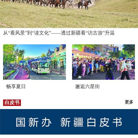
从“看风景”到“读文化”——透过新疆看“访古游”升温
畅享夏日
邂逅六星街
白皮书
更多