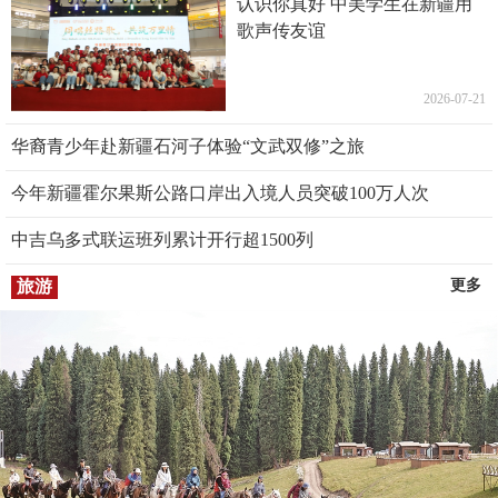
认识你真好 中美学生在新疆用
歌声传友谊
2026-07-21
华裔青少年赴新疆石河子体验“文武双修”之旅
今年新疆霍尔果斯公路口岸出入境人员突破100万人次
中吉乌多式联运班列累计开行超1500列
旅游
更多