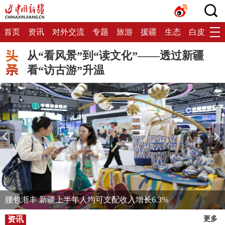
首页
资讯
对外交流
专题
旅游
援疆
生态
白皮书
从“看风景”到“读文化”——透过新疆
看“访古游”升温
腰包渐丰 新疆上半年人均可支配收入增长6.3%
资讯
更多