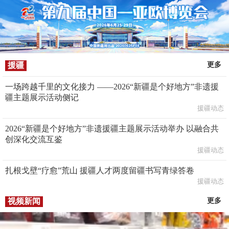
援疆
更多
一场跨越千里的文化接力 ——2026“新疆是个好地方”非遗援
疆主题展示活动侧记
援疆动态
2026“新疆是个好地方”非遗援疆主题展示活动举办 以融合共
创深化交流互鉴
援疆动态
扎根戈壁“疗愈”荒山 援疆人才两度留疆书写青绿答卷
援疆动态
视频新闻
更多