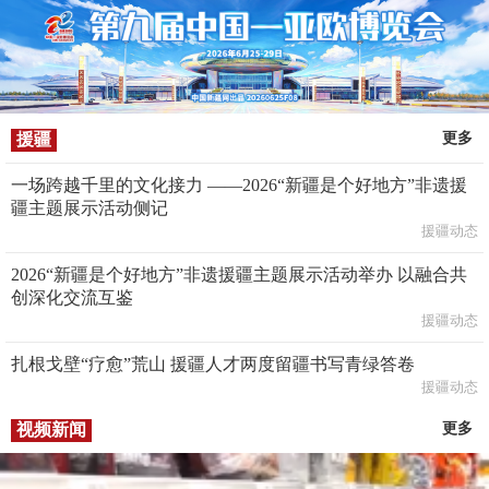
援疆
更多
一场跨越千里的文化接力 ——2026“新疆是个好地方”非遗援
疆主题展示活动侧记
援疆动态
2026“新疆是个好地方”非遗援疆主题展示活动举办 以融合共
创深化交流互鉴
援疆动态
扎根戈壁“疗愈”荒山 援疆人才两度留疆书写青绿答卷
援疆动态
视频新闻
更多