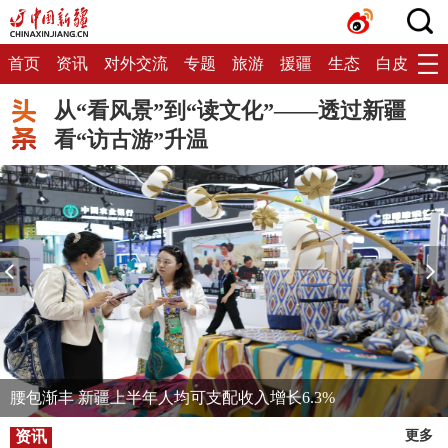
首页
资讯
对外交流
专题
旅游
援疆
生态
白皮书
从“看风景”到“读文化”——透过新疆
看“访古游”升温
腰包渐丰 新疆上半年人均可支配收入增长6.3%
资讯
更多