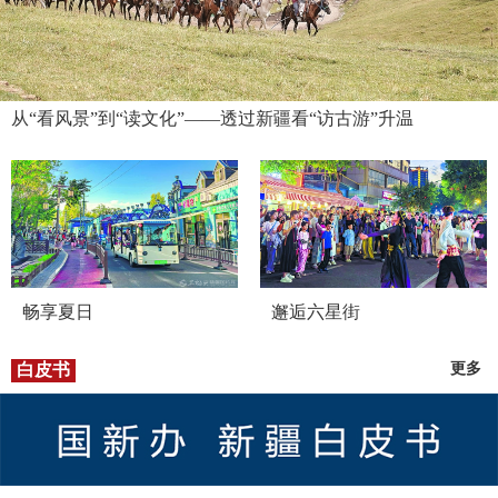
从“看风景”到“读文化”——透过新疆看“访古游”升温
畅享夏日
邂逅六星街
白皮书
更多