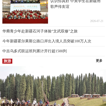
认识你真好 中美学生在新疆用
歌声传友谊
2026-07-21
华裔青少年赴新疆石河子体验“文武双修”之旅
今年新疆霍尔果斯公路口岸出入境人员突破100万人次
中吉乌多式联运班列累计开行超1500列
旅游
更多