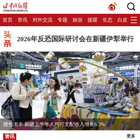
首页
资讯
对外交流
专题
旅游
援疆
生态
白皮书
2026年反恐国际研讨会在新疆伊犁举行
腰包渐丰 新疆上半年人均可支配收入增长6.3%
资讯
更多