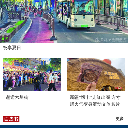
畅享夏日
邂逅六星街
新疆“馕卡”走红出圈 方寸
烟火气变身流动文旅名片
白皮书
更多