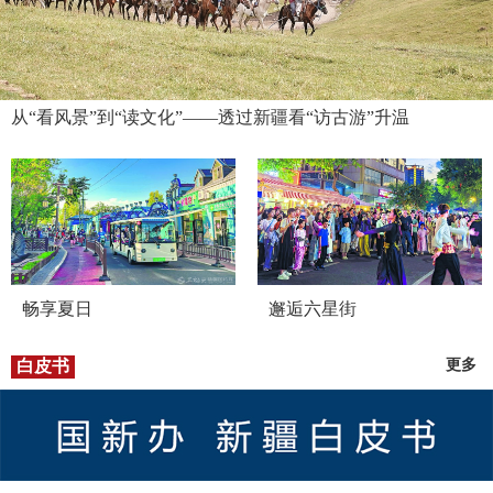
从“看风景”到“读文化”——透过新疆看“访古游”升温
畅享夏日
邂逅六星街
白皮书
更多