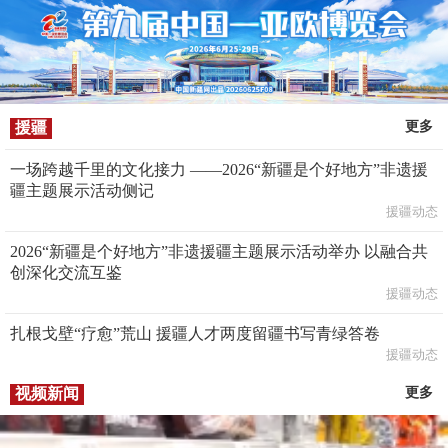
援疆
更多
一场跨越千里的文化接力 ——2026“新疆是个好地方”非遗援
疆主题展示活动侧记
援疆动态
2026“新疆是个好地方”非遗援疆主题展示活动举办 以融合共
创深化交流互鉴
援疆动态
扎根戈壁“疗愈”荒山 援疆人才两度留疆书写青绿答卷
援疆动态
视频新闻
更多