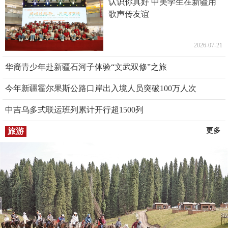
认识你真好 中美学生在新疆用
歌声传友谊
2026-07-21
华裔青少年赴新疆石河子体验“文武双修”之旅
今年新疆霍尔果斯公路口岸出入境人员突破100万人次
中吉乌多式联运班列累计开行超1500列
旅游
更多