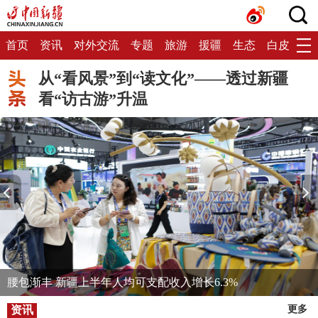
首页
资讯
对外交流
专题
旅游
援疆
生态
白皮书
从“看风景”到“读文化”——透过新疆
看“访古游”升温
腰包渐丰 新疆上半年人均可支配收入增长6.3%
资讯
更多