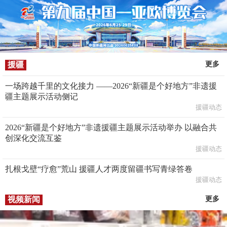
援疆
更多
一场跨越千里的文化接力 ——2026“新疆是个好地方”非遗援
疆主题展示活动侧记
援疆动态
2026“新疆是个好地方”非遗援疆主题展示活动举办 以融合共
创深化交流互鉴
援疆动态
扎根戈壁“疗愈”荒山 援疆人才两度留疆书写青绿答卷
援疆动态
视频新闻
更多