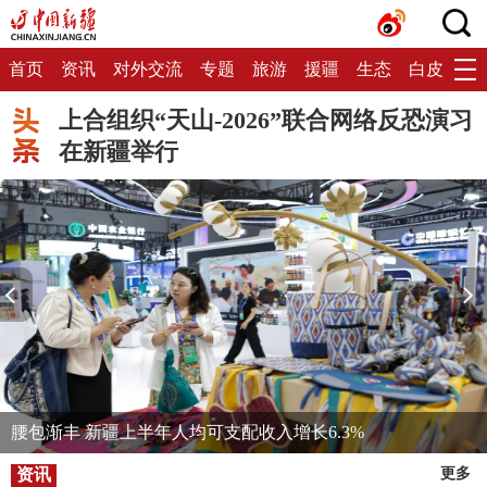
首页
资讯
对外交流
专题
旅游
援疆
生态
白皮书
上合组织“天山-2026”联合网络反恐演习
在新疆举行
腰包渐丰 新疆上半年人均可支配收入增长6.3%
资讯
更多