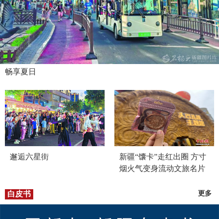
畅享夏日
邂逅六星街
新疆“馕卡”走红出圈 方寸
烟火气变身流动文旅名片
白皮书
更多