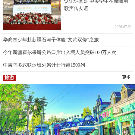
认识你真好 中美学生在新疆用
歌声传友谊
2026-07-21
华裔青少年赴新疆石河子体验“文武双修”之旅
今年新疆霍尔果斯公路口岸出入境人员突破100万人次
中吉乌多式联运班列累计开行超1500列
旅游
更多