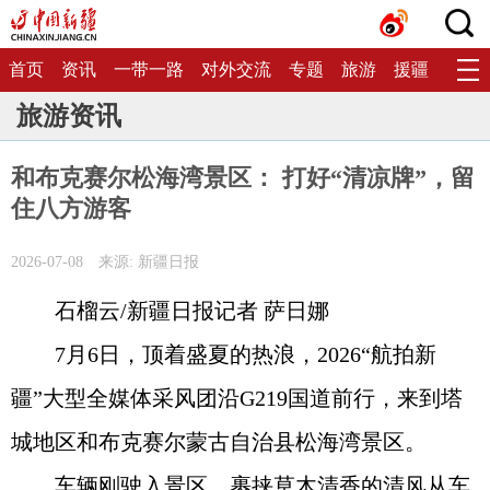
首页
资讯
一带一路
对外交流
专题
旅游
援疆
生态
旅游资讯
和布克赛尔松海湾景区： 打好“清凉牌”，留
住八方游客
2026-07-08
来源: 新疆日报
石榴云/新疆日报记者 萨日娜
7月6日，顶着盛夏的热浪，2026“航拍新
疆”大型全媒体采风团沿G219国道前行，来到塔
城地区和布克赛尔蒙古自治县松海湾景区。
车辆刚驶入景区，裹挟草木清香的清风从车