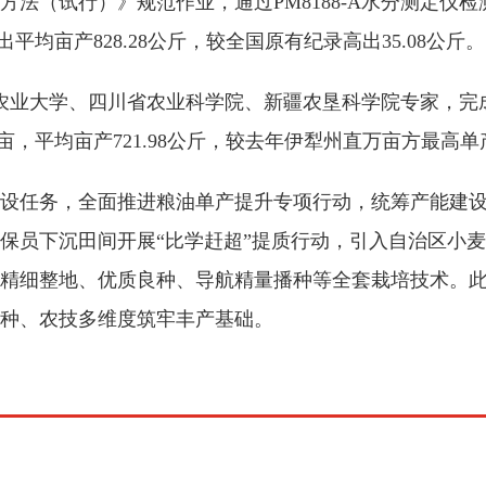
法（试行）》规范作业，通过PM8188-A水分测定仪
平均亩产828.28公斤，较全国原有纪录高出35.08公斤。
中国农业大学、四川省农业科学院、新疆农垦科学院专家，
亩，平均亩产721.98公斤，较去年伊犁州直万亩方最高单
设任务，全面推进粮油单产提升专项行动，统筹产能建
保员下沉田间开展“比学赶超”提质行动，引入自治区小
细整地、优质良种、导航精量播种等全套栽培技术。此外，
种、农技多维度筑牢丰产基础。