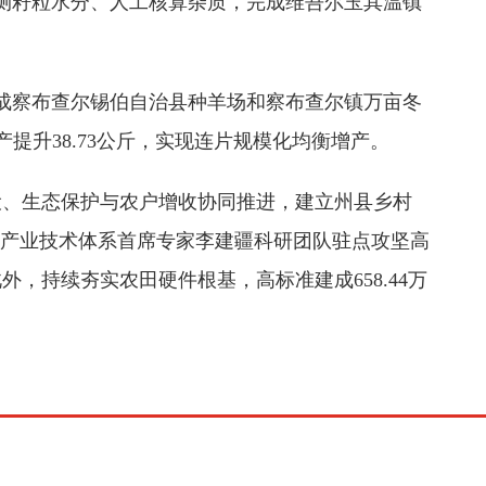
检测籽粒水分、人工核算杂质，完成维吾尔玉其温镇
完成察布查尔锡伯自治县种羊场和察布查尔镇万亩冬
产提升38.73公斤，实现连片规模化均衡增产。
设、生态保护与农户增收协同推进，建立州县乡村
麦产业技术体系首席专家李建疆科研团队驻点攻坚高
持续夯实农田硬件根基，高标准建成658.44万