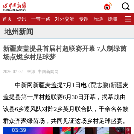
首页
资讯
一带一路
对外交流
专题
旅游
援疆
生态
地州新闻
新疆麦盖提县首届村超联赛开幕 7人制绿茵
场点燃乡村足球梦
2026-07-02
来源: 中国新闻网
中新网新疆麦盖提7月1日电 (贾志鹏)新疆麦
盖提县第一届村超联赛6月30日开幕，揭幕战由
该县6乡逐风队对阵2乡英月联合队，千余名各族
群众齐聚绿茵场，共同见证这场乡村足球盛宴。