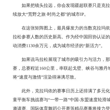
如果把镜头拉远，你会发现疆超联赛只是克拉玛依
续放大“荒野之旅·时尚之都”的城市IP。
在这张矩阵图上，最具爆发力的当数克拉玛依马拉松
拉松参赛人数的历史新高。作为经中国田协认证的A
动消费1130余万元，成为城市经济的“新活力”。
如果说马拉松展现了城市的吸引力与活力，那么
赛，总赛程近160公里，串联起戈壁、峡谷与雅丹
将“速度与激情”渲染得淋漓尽致。
此外，克拉玛依的赛事日历上还排满了多元化的
童平衡车挑战赛与“一带一路”中国-东盟速度轮
邀请赛、国际体育舞蹈公开赛等精品赛事将接力登