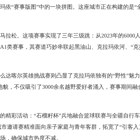
“赛事版图”中的一块拼图。这座城市正在构建的是“全
。这项赛事实现了三年三级跳：从2023年的6000人参
1类赛事，其赛道巧妙串联起黑油山、克拉玛依河、“克拉
达喀尔英雄挑战赛则凸显了克拉玛依独有的“野性”魅力
地貌，不仅吸引了3000余名越野爱好者涌入，赛事期间
精彩活动：“石榴籽杯”兵地融合篮球联赛与全疆自行车
滑城市邀请赛精准面向亲子家庭与青年客群，拓宽了“引客
场，确保城市热度不减。