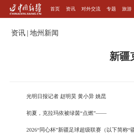
首页
资讯
对外交流
专题
旅游
资讯
|
地州新闻
新疆
光明日报记者 赵明昊 黄小异 姚昆
初夏，克拉玛依被绿茵“点燃”——
2026“同心杯”新疆足球超级联赛（以下简称