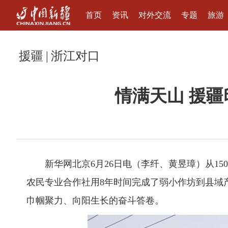
首页
资讯
对外交流
专题
旅游
援疆
|
浙江对口
情满天山 援
新华网北京6月26日电（李纤、黄昱璋）从15
农民专业合作社用8年时间完成了弱小作坊到县域
巾帼聚力、向阳生长的奋斗答卷。