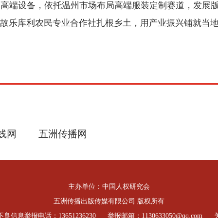
纫高端设备，依托温州市场布局高端服装定制赛道，发展
故乐库利农民专业合作社扎根乡土，用产业振兴铺就当
线网
五洲传播网
主办单位：中国人权研究会
五洲传播出版传媒有限公司 版权所有
良信息举报电话：13651236230
举报邮箱：1130633050@qq.com