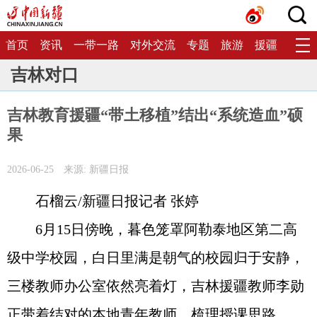
首页
资讯
一带一路
对外交流
专题
旅游
援疆
生态
吉林对口
吉林教育援疆“带土移植”结出“系统造血”硕
果
2026-06-25
来源: 新疆日报
石榴云/新疆日报记者 张婷
6月15日傍晚，暮色笼罩阿勒泰地区第二高
级中学校园，白日里满是朝气的校园归于安静，
三楼教师办公室依然亮着灯，吉林援疆教师李勋
正带着结对的本地青年教师，梳理授课思路。