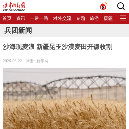
首页
资讯
一带一路
对外交流
专题
旅游
援疆
生态
兵团新闻
沙海现麦浪 新疆昆玉沙漠麦田开镰收割
2026-06-22
来源: 新华网