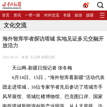
首页
资讯
一带一路
对外交流
专题
旅游
援疆
生态
文化交流
海外智库学者探访塔城 实地见证多元交融开
放活力
2026-06-16
来源: 天山网-新疆日报
天山网-新疆日报记者 张冬梅
6月14日、15日，“海外智库看新疆”活动代表
团走进塔城，16位专家学者先后参访了塔城市手
风琴展馆、塔城红楼博物馆、巴克图口岸、国家
电投塔城新能源创新产业园等，从人文底蕴、边