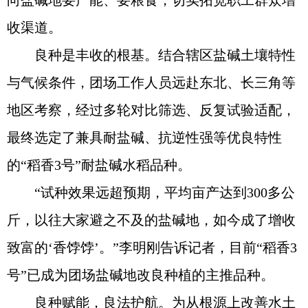
向盐碱地要产能、要粮食，切实拓宽职工群众增
收渠道。
良种是丰收的根基。结合辖区盐碱土壤特性
与气候条件，团场工作人员远赴东北、长三角等
地区考察，经过多轮对比筛选、反复试验适配，
最终选定了兼具耐盐碱、抗逆性强等优良特性
的“稻香3号”耐盐碱水稻品种。
“试种效果远超预期，平均亩产达到300多公
斤，以往大家避之不及的盐碱地，如今成了增收
致富的‘香饽饽’。”李明刚告诉记者，目前“稻香3
号”已成为团场盐碱地改良种植的主推品种。
良种赋能，良法护航。为从根源上改善水土