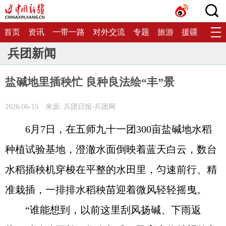
首页
资讯
一带一路
对外交流
专题
旅游
援疆
生态
兵团新闻
盐碱地里插秧忙 良种良法绘“丰”景
2026-06-15
来源: 兵团日报-兵团网
6月7日，在五师九十一团300亩盐碱地水稻
种植试验基地，澄澈水面倒映着蓝天白云，数台
水稻插秧机穿梭在平整的水田里，匀速前行、精
准栽插，一排排水稻秧苗迎着微风轻轻摇曳。
“谁能想到，以前这里刮风扬碱、下雨返