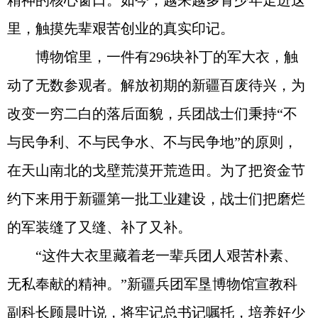
精神的核心窗口。如今，越来越多青少年走进这
里，触摸先辈艰苦创业的真实印记。
博物馆里，一件有296块补丁的军大衣，触
动了无数参观者。解放初期的新疆百废待兴，为
改变一穷二白的落后面貌，兵团战士们秉持“不
与民争利、不与民争水、不与民争地”的原则，
在天山南北的戈壁荒漠开荒造田。为了把资金节
约下来用于新疆第一批工业建设，战士们把磨烂
的军装缝了又缝、补了又补。
“这件大衣里藏着老一辈兵团人艰苦朴素、
无私奉献的精神。”新疆兵团军垦博物馆宣教科
副科长顾晨叶说，将牢记总书记嘱托，培养好少