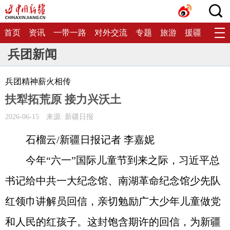
首页
资讯
一带一路
对外交流
专题
旅游
援疆
生态
兵团新闻
兵团精神薪火相传
扶犁拓荒原 接力兴沃土
2026-06-15
来源: 新疆日报
石榴云/新疆日报记者 李嘉妮
今年“六一”国际儿童节到来之际，习近平总
书记给中共一大纪念馆、南湖革命纪念馆少先队
红领巾讲解员回信，亲切勉励广大少年儿童做党
和人民的红孩子。这封饱含期许的回信，为新疆