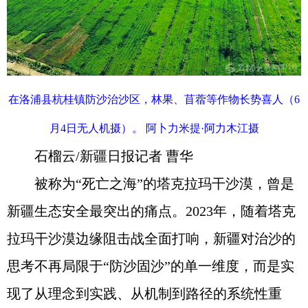
在洛浦县杭桂镇防沙治沙区，林果、苜蓿等作物长势喜人（6
月4日无人机摄）。 阿卜力米提·阿力木江摄
石榴云/新疆日报记者 曹华
被称为“死亡之海”的塔克拉玛干沙漠，曾是
新疆生态安全最突出的痛点。2023年，随着塔克
拉玛干沙漠边缘阻击战全面打响，新疆对治沙的
思考不再局限于“防沙固沙”的单一维度，而是实
现了从理念到实践、从机制到路径的系统性重