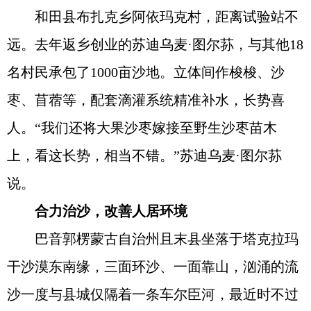
和田县布扎克乡阿依玛克村，距离试验站不
远。去年返乡创业的苏迪乌麦·图尔荪，与其他18
名村民承包了1000亩沙地。立体间作梭梭、沙
枣、苜蓿等，配套滴灌系统精准补水，长势喜
人。“我们还将大果沙枣嫁接至野生沙枣苗木
上，看这长势，相当不错。”苏迪乌麦·图尔荪
说。
合力治沙，改善人居环境
巴音郭楞蒙古自治州且末县坐落于塔克拉玛
干沙漠东南缘，三面环沙、一面靠山，汹涌的流
沙一度与县城仅隔着一条车尔臣河，最近时不过