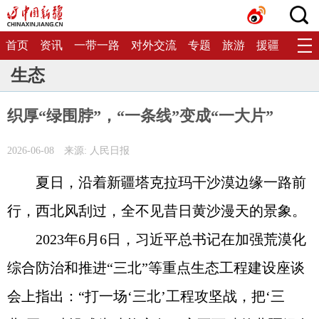
首页
资讯
一带一路
对外交流
专题
旅游
援疆
生态
生态
织厚“绿围脖”，“一条线”变成“一大片”
2026-06-08
来源: 人民日报
夏日，沿着新疆塔克拉玛干沙漠边缘一路前
行，西北风刮过，全不见昔日黄沙漫天的景象。
2023年6月6日，习近平总书记在加强荒漠化
综合防治和推进“三北”等重点生态工程建设座谈
会上指出：“打一场‘三北’工程攻坚战，把‘三