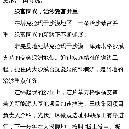
更浓。”田野说。
绿富同兴，治沙致富并重
在塔克拉玛干沙漠地区，一条治沙致富并
重、绿富同兴的新路正不断铺展。
若羌县地处塔克拉玛干沙漠、库姆塔格沙漠
夹峙的交会绿洲地带。通过实施精准的锁边工
程，扼住两大沙漠合拢蔓延的“咽喉”，是当地的
治沙重点任务。
连绵起伏的沙丘上，连片草方格纵横交错，
若羌新能源大基地项目加速推进。三峡集团项目
负责人介绍，光伏厂区微观选址和勘探正有序进
行，下一步将在大漠腹地，按照“板上发电、板