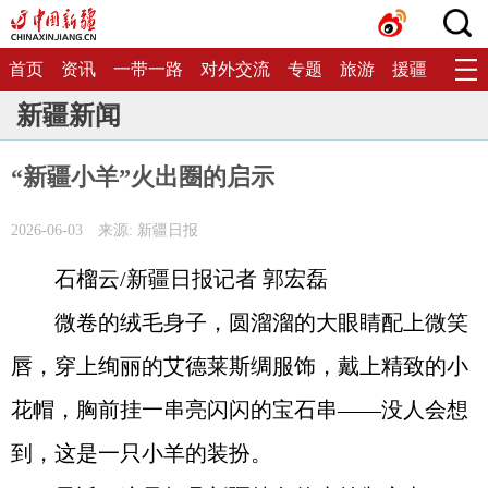
首页
资讯
一带一路
对外交流
专题
旅游
援疆
生态
新疆新闻
“新疆小羊”火出圈的启示
2026-06-03
来源: 新疆日报
石榴云/新疆日报记者 郭宏磊
微卷的绒毛身子，圆溜溜的大眼睛配上微笑
唇，穿上绚丽的艾德莱斯绸服饰，戴上精致的小
花帽，胸前挂一串亮闪闪的宝石串——没人会想
到，这是一只小羊的装扮。