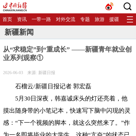
首页
资讯
一带一路
对外交流
专题
旅游
援疆
生态
新疆新闻
从“求稳定”到“重成长” ——新疆青年就业创
业系列观察①
2026-06-03
来源: 新疆日报
石榴云/新疆日报记者 郭宏磊
5月30日深夜，韩嘉诚床头的灯还亮着，他
摸出随身带的小笔记本，快速写下脑中闪现的灵
感：“下一个视频的脚本，就这么突然来了。”作
为一名即将毕业的大学生，这种“亢奋”的状态已