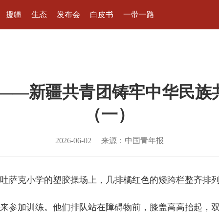
援疆
生态
发布会
白皮书
一带一路
育人——新疆共青团铸牢中华民
（一）
2026-06-02
来源：中国青年报
吐萨克小学的塑胶操场上，几排橘红色的矮跨栏整齐排
参加训练。他们排队站在障碍物前，膝盖高高抬起，双