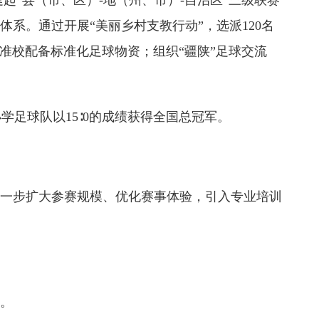
建起“县（市、区）-地（州、市）-自治区”三级联赛
系。通过开展“美丽乡村支教行动”，选派120名
所标准校配备标准化足球物资；组织“疆陕”足球交流
球队以15∶0的成绩获得全国总冠军。
进一步扩大参赛规模、优化赛事体验，引入专业培训
。