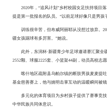
2020年，“追风计划”乡村校园女足扶持项目
提是第一批报名的队员。“以前足球好像只是男孩
训练很辛苦，但布威阿丽耶从没想过放弃。202
疆女孩踢球有多厉害。”她说。
此外，东润杯·新疆青少年足球邀请赛汇聚全疆1
2552颗、球服2225套、小篮架44副，动员高校志
喀什地区疏附县乌帕尔镇的断肢男孩麦麦提吐逊江
基金慈善赛上，他与姚明击掌互动的温暖瞬间被镜
多元化的体育项目为乡村孩子提供了赛事竞技交
中华民族共同体意识。