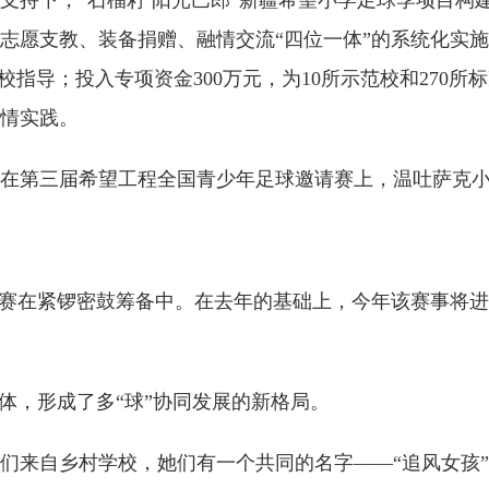
的支持下，“石榴籽 阳光巴郎”新疆希望小学足球季项目构
愿支教、装备捐赠、融情交流“四位一体”的系统化实施体
驻校指导；投入专项资金300万元，为10所示范校和270
情实践。
三届希望工程全国青少年足球邀请赛上，温吐萨克小学足
请赛在紧锣密鼓筹备中。在去年的基础上，今年该赛事将
，形成了多“球”协同发展的新格局。
来自乡村学校，她们有一个共同的名字——“追风女孩”