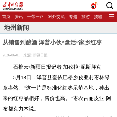
首页
资讯
一带一路
对外交流
专题
旅游
援疆
生态
地州新闻
从销售到酿酒 泽普小伙“盘活”家乡红枣
2026-06-01
来源: 新疆日报
石榴云/新疆日报记者 加孜拉·泥斯拜克
5月18日，泽普县奎依巴格乡皮亚村枣林绿
意盎然。“这一片是标准化红枣示范基地，种出
来的红枣品相好，售价也高。”枣农古丽皮亚·阿
布都克力木说。