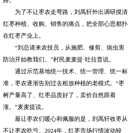
路。
为了不让枣农走弯路，刘禹轩外出调研摸清
红枣种植、收购、销售的痛点，把全部心思都扑
在红枣产业上。
“刘总请来农技员，从施肥、修剪、病虫害
防治开始教我们。”村民麦麦提·吐拉普说。
通过示范基地统一技术、统一管理、统一标
准，枣农逐渐告别过去粗放种植的老模式。“枣
树产量高了、红枣品质好了，卖价自然跟着
涨。”麦麦提说。
最让枣农们暖心和佩服的是，刘禹轩收枣从
不让枣农吃亏。2024年，红枣市场行情波动较