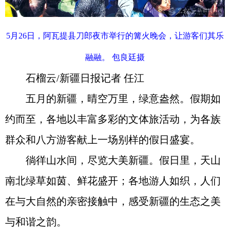
5月26日，阿瓦提县刀郎夜市举行的篝火晚会，让游客们其乐
融融。 包良廷摄
石榴云/新疆日报记者 任江
五月的新疆，晴空万里，绿意盎然。假期如
约而至，各地以丰富多彩的文体旅活动，为各族
群众和八方游客献上一场别样的假日盛宴。
徜徉山水间，尽览大美新疆。假日里，天山
南北绿草如茵、鲜花盛开；各地游人如织，人们
在与大自然的亲密接触中，感受新疆的生态之美
与和谐之韵。