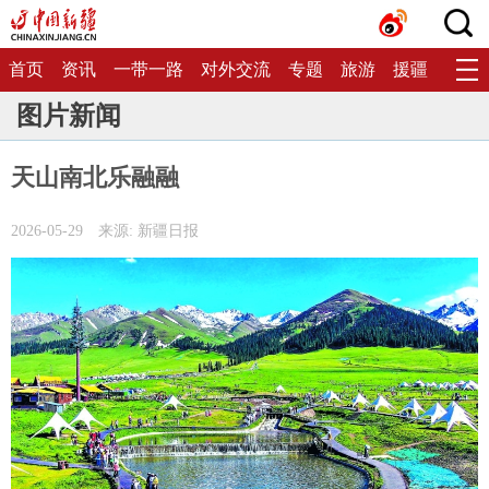
首页
资讯
一带一路
对外交流
专题
旅游
援疆
生态
图片新闻
天山南北乐融融
2026-05-29
来源: 新疆日报