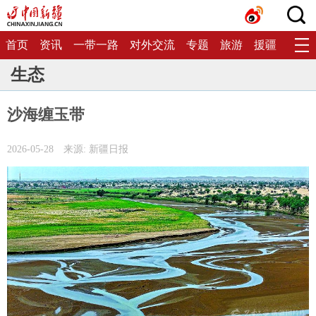
首页
资讯
一带一路
对外交流
专题
旅游
援疆
生态
生态
沙海缠玉带
2026-05-28
来源: 新疆日报