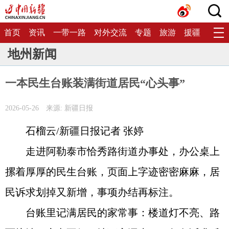
首页
资讯
一带一路
对外交流
专题
旅游
援疆
生态
地州新闻
一本民生台账装满街道居民“心头事”
2026-05-26
来源: 新疆日报
石榴云/新疆日报记者 张婷
走进阿勒泰市恰秀路街道办事处，办公桌上
摞着厚厚的民生台账，页面上字迹密密麻麻，居
民诉求划掉又新增，事项办结再标注。
台账里记满居民的家常事：楼道灯不亮、路