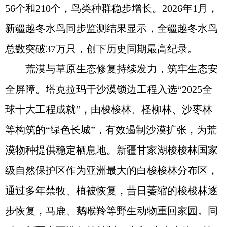
56个和210个，鸟类种群稳步增长。2026年1月，
新疆越冬水鸟同步监测结果显示，全疆越冬水鸟
总数突破37万只，创下历史同期最高纪录。
荒漠与草原生态修复持续发力，筑牢生态安
全屏障。塔克拉玛干沙漠锁边工程入选“2025全
球十大工程成就”，由梭梭林、柽柳林、沙枣林
等构筑的“绿色长城”，有效遏制沙漠扩张，为荒
漠物种提供稳定栖息地。新疆甘家湖梭梭林国家
级自然保护区作为亚洲最大的白梭梭林分布区，
通过多年禁牧、植被恢复，昔日萎缩的梭梭林逐
步恢复，马鹿、鹅喉羚等野生动物重回家园。同