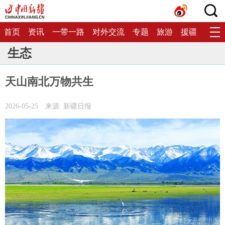
首页
资讯
一带一路
对外交流
专题
旅游
援疆
生态
生态
天山南北万物共生
2026-05-25
来源: 新疆日报