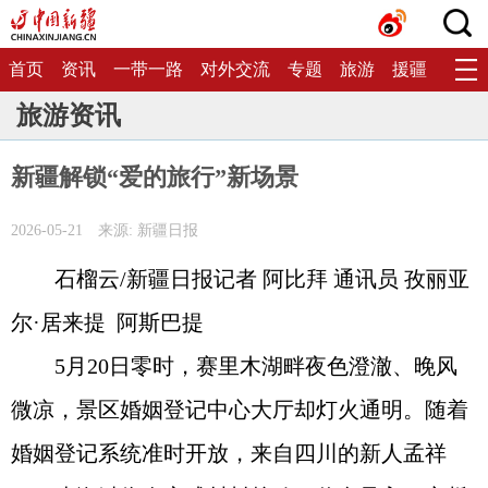
首页
资讯
一带一路
对外交流
专题
旅游
援疆
生态
旅游资讯
新疆解锁“爱的旅行”新场景
2026-05-21
来源: 新疆日报
石榴云/新疆日报记者 阿比拜 通讯员 孜丽亚
尔·居来提 阿斯巴提
5月20日零时，赛里木湖畔夜色澄澈、晚风
微凉，景区婚姻登记中心大厅却灯火通明。随着
婚姻登记系统准时开放，来自四川的新人孟祥