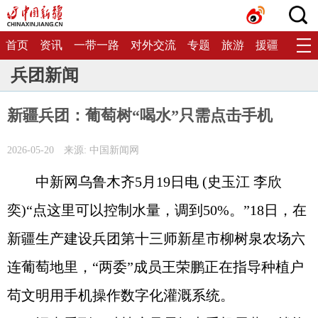
首页
资讯
一带一路
对外交流
专题
旅游
援疆
生态
兵团新闻
新疆兵团：葡萄树“喝水”只需点击手机
2026-05-20
来源: 中国新闻网
中新网乌鲁木齐5月19日电 (史玉江 李欣
奕)“点这里可以控制水量，调到50%。”18日，在
新疆生产建设兵团第十三师新星市柳树泉农场六
连葡萄地里，“两委”成员王荣鹏正在指导种植户
苟文明用手机操作数字化灌溉系统。