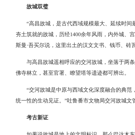
故城双璧
“高昌故城，是古代西域规模最大、延续时间
夯土筑就的故城，历经1400余年风雨，内外城、
斯曼·吾买尔说，这里出土的汉文文书、钱币、砖
与高昌故城遥相呼应的交河故城，坐落于两条
佛寺林立，甚至官署、瞭望塔等遗迹都可辨出。
“交河故城是中原与西域文化深度融合的典范
统一性的生动见证。”吐鲁番市文物局交河故城文
考古新证
如果说故城是地上的文明标识，那么巴达木东