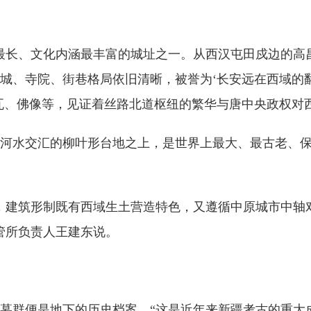
最长、文化内涵最丰富的城址之一。从西汉屯田戍边的高
宫城、寺院、街巷格局依旧清晰，被誉为‘长安远在西域的
瓦、佛像等，见证着丝路北道枢纽的繁华与唐中央政权对
河水交汇的柳叶形台地之上，是世界上最大、最古老、
，建筑形制既有西域生土营造特色，又遵循中原城市中轴
管所负责人王建东说。
墓群便是地下的历史档案。“这是近年来新疆考古的重大