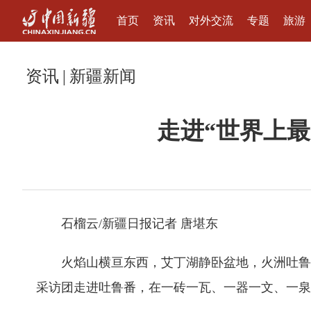
首页
资讯
对外交流
专题
旅游
资讯
|
新疆新闻
走进“世界上
石榴云/新疆日报记者 唐堪东
火焰山横亘东西，艾丁湖静卧盆地，火洲吐鲁番
采访团走进吐鲁番，在一砖一瓦、一器一文、一泉