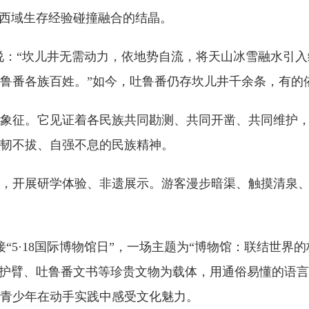
与西域生存经验碰撞融合的结晶。
说：“坎儿井无需动力，依地势自流，将天山冰雪融水引
鲁番各族百姓。”如今，吐鲁番仍存坎儿井千余条，有的
象征。它见证着各民族共同勘测、共同开凿、共同维护
韧不拔、自强不息的民族精神。
，开展研学体验、非遗展示。游客漫步暗渠、触摸清泉
接“5·18国际博物馆日”，一场主题为“博物馆：联结世
锦护臂、吐鲁番文书等珍贵文物为载体，用通俗易懂的语
青少年在动手实践中感受文化魅力。