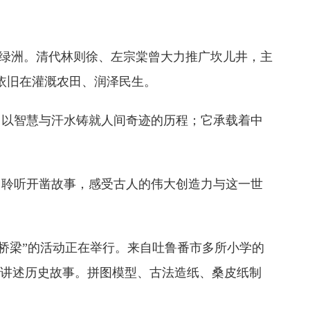
入绿洲。清代林则徐、左宗棠曾大力推广坎儿井，主
依旧在灌溉农田、润泽民生。
，以智慧与汗水铸就人间奇迹的历程；它承载着中
、聆听开凿故事，感受古人的伟大创造力与这一世
界的桥梁”的活动正在举行。来自吐鲁番市多所小学的
言讲述历史故事。拼图模型、古法造纸、桑皮纸制