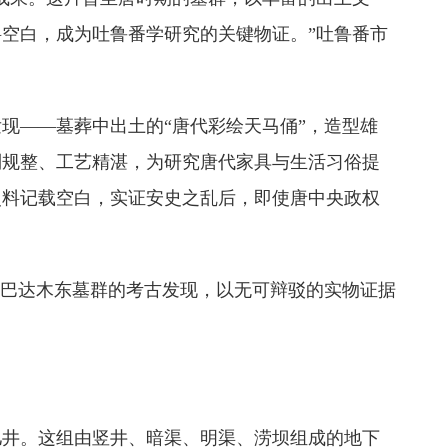
空白，成为吐鲁番学研究的关键物证。”吐鲁番市
现——墓葬中出土的“唐代彩绘天马俑”，造型雄
制规整、工艺精湛，为研究唐代家具与生活习俗提
史料记载空白，实证安史之乱后，即使唐中央政权
，巴达木东墓群的考古发现，以无可辩驳的实物证据
儿井。这组由竖井、暗渠、明渠、涝坝组成的地下