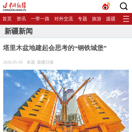
首页
资讯
一带一路
对外交流
专题
旅游
援疆
生态
新疆新闻
塔里木盆地建起会思考的“钢铁城堡”
2026-05-18
来源: 新疆日报