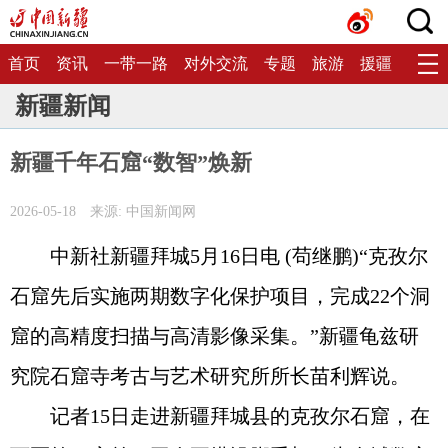
首页
资讯
一带一路
对外交流
专题
旅游
援疆
生态
新疆新闻
新疆千年石窟“数智”焕新
2026-05-18
来源: 中国新闻网
中新社新疆拜城5月16日电 (苟继鹏)“克孜尔
石窟先后实施两期数字化保护项目，完成22个洞
窟的高精度扫描与高清影像采集。”新疆龟兹研
究院石窟寺考古与艺术研究所所长苗利辉说。
记者15日走进新疆拜城县的克孜尔石窟，在