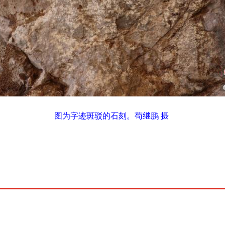
图为字迹斑驳的石刻。苟继鹏 摄