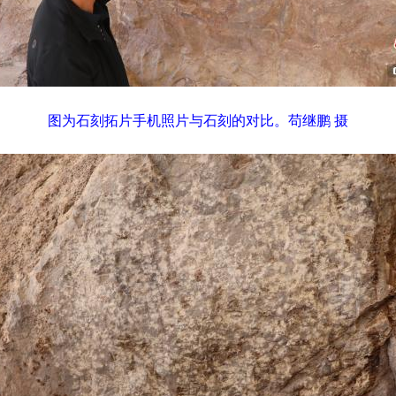
图为石刻拓片手机照片与石刻的对比。苟继鹏 摄