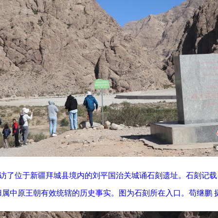
，探访了位于新疆拜城县境内的刘平国治关城诵石刻遗址。石刻记
属中原王朝有效统辖的历史事实。图为石刻所在入口。苟继鹏 