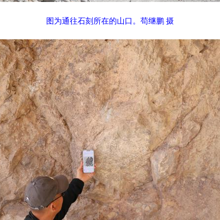
图为通往石刻所在的山口。苟继鹏 摄