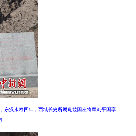
载，东汉永寿四年，西域长史所属龟兹国左将军刘平国率
摄