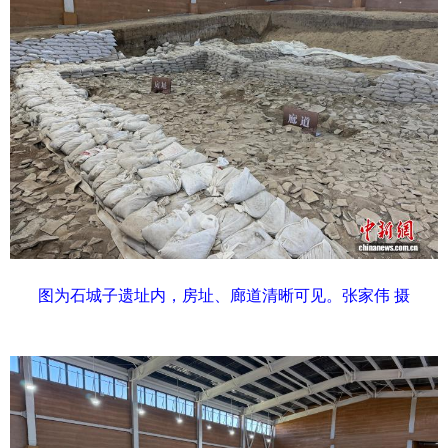
图为石城子遗址内，房址、廊道清晰可见。张家伟 摄