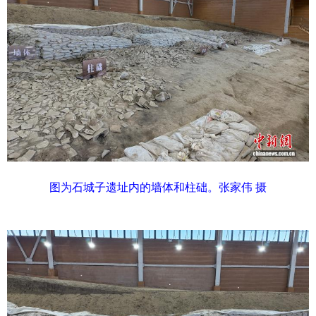
图为石城子遗址内的墙体和柱础。张家伟 摄