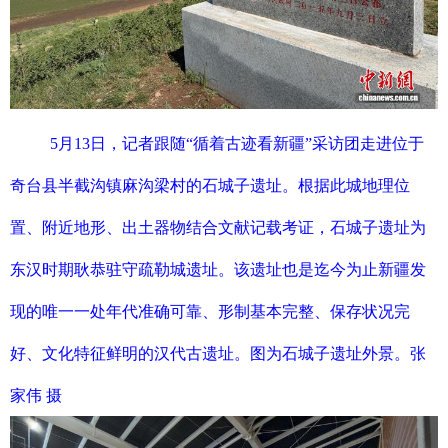
5月13日，记者跟随“循着古迹看新疆”采访团走进位于
奇台县半截沟镇麻沟梁村的石城子遗址。根据此城地理位
置、附近地形、出土器物结合文献记载考证，石城子遗址为
东汉时期耿恭驻守疏勒城遗址。该遗址也是迄今为止新疆发
现的唯一一处年代准确可靠、形制基本完整、保存状况完
好、文化特征鲜明的汉代古遗址。图为石城子遗址外景。张
家伟 摄