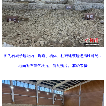
图为石城子遗址内，廊道、墙体、柱础建筑遗迹清晰可见，
地面遍布汉代板瓦、筒瓦残片。张家伟 摄